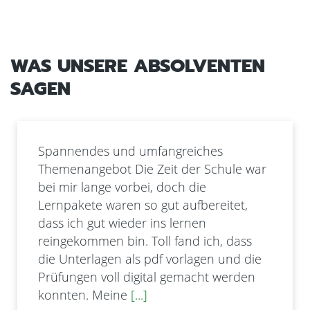
WAS UNSERE ABSOLVENTEN
SAGEN
Ich habe die Weiterbildung zur Tour
le war
Fachkraft nebenbei zu meinem
Vollzeitjob gemacht, um tiefere Einb
et,
in mein Hobby zu bekommen und 
diesem auch nebenberuflich arbeit
ass
können. Es war eine wirklich tolle Ze
d die
Frau Groth hat mich bestens währ
rden
der gesamten Zeit betreut und ich
Jessica
1/2025
5,0/5 Sterne