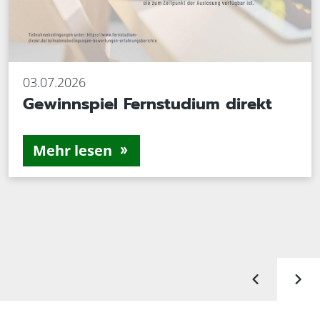
03.07.2026
Gewinnspiel Fernstudium direkt
Mehr lesen
chevron_left
chevron_right