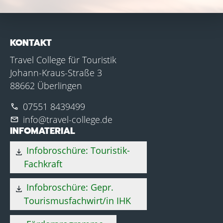
KONTAKT
Travel College für Touristik
Johann-Kraus-Straße 3
88662 Überlingen
07551 8439499
phone
info@travel-college.de
mail
INFOMATERIAL
Infobroschüre: Touristik-
download
Fachkraft
Infobroschüre: Gepr.
download
Tourismusfachwirt/in IHK