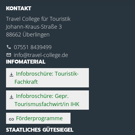
KONTAKT
Travel College für Touristik
Johann-Kraus-Straße 3
88662 Überlingen
07551 8439499
phone
info@travel-college.de
mail
INFOMATERIAL
Infobroschüre: Touristik-
download
Fachkraft
Infobroschüre: Gepr.
download
Tourismusfachwirt/in IHK
Förderprogramme
link
STAATLICHES GÜTESIEGEL