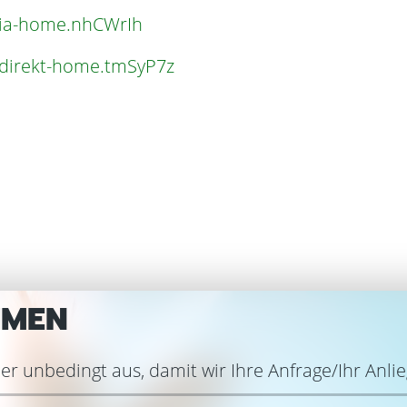
edia-home.nhCWrIh
wodirekt-home.tmSyP7z
HMEN
r unbedingt aus, damit wir Ihre Anfrage/Ihr Anli