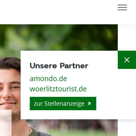
close
Unsere Partner
amondo.de
woerlitztourist.de
zur Stellenanzeige