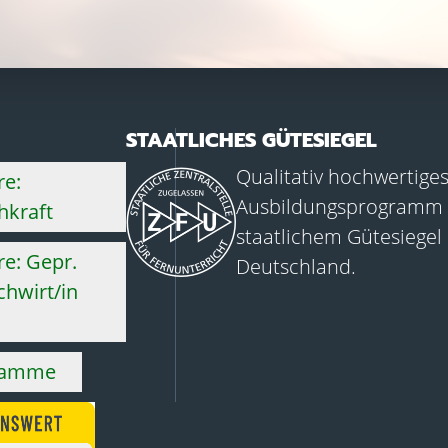
STAATLICHES GÜTESIEGEL
Qualitativ hochwertige
re:
Ausbildungsprogramm 
hkraft
staatlichem Gütesiegel
e: Gepr.
Deutschland.
hwirt/in
ramme