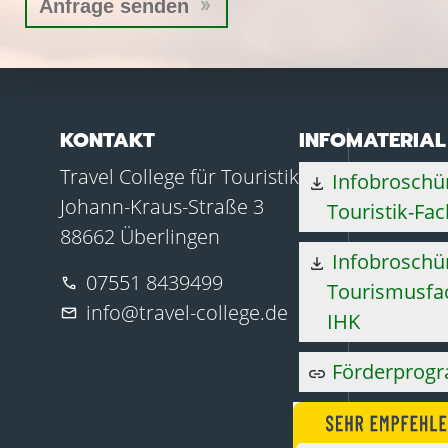
KONTAKT
INFOMATERIAL
Travel College für Touristik
Infobroschü
download
Johann-Kraus-Straße 3
Touristik-Fac
88662 Überlingen
Infobroschür
download
07551 8439499
phone
Tourismusfac
info@travel-college.de
mail
IHK
Förderprog
link