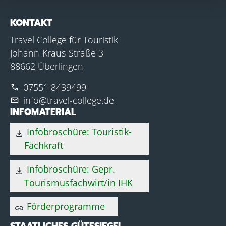
KONTAKT
Travel College für Touristik
Johann-Kraus-Straße 3
88662 Überlingen
07551 8439499
phone
info@travel-college.de
mail
INFOMATERIAL
Infobroschüre: Touristik-
download
Fachkraft
Infobroschüre: Gepr.
download
Tourismusfachwirt/in IHK
Förderprogramme
link