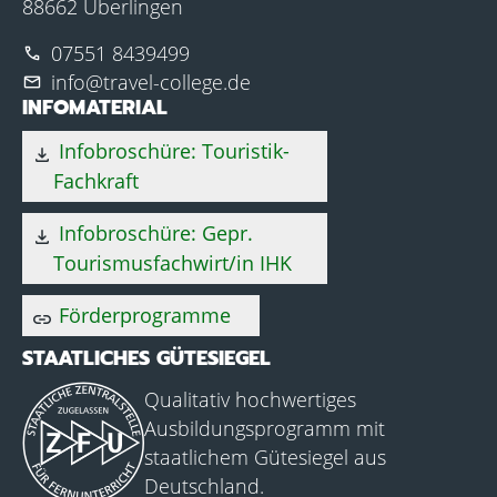
88662 Überlingen
07551 8439499
phone
info@travel-college.de
mail
INFOMATERIAL
Infobroschüre: Touristik-
download
Fachkraft
Infobroschüre: Gepr.
download
Tourismusfachwirt/in IHK
Förderprogramme
link
STAATLICHES GÜTESIEGEL
Qualitativ hochwertiges
Ausbildungsprogramm mit
staatlichem Gütesiegel aus
Deutschland.