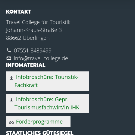
KONTAKT
Travel College für Touristik
Johann-Kraus-Straße 3
88662 Überlingen
07551 8439499
phone
info@travel-college.de
mail
INFOMATERIAL
Infobroschüre: Touristik-
download
Fachkraft
Infobroschüre: Gepr.
download
Tourismusfachwirt/in IHK
Förderprogramme
link
STAATLICHES GÜTESIEGEL