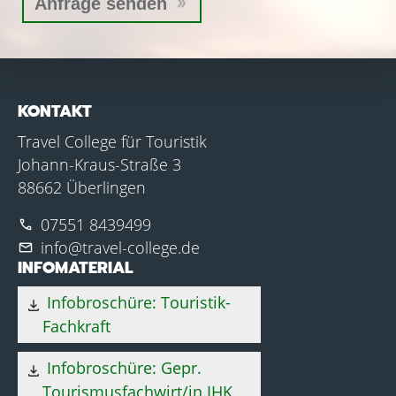
KONTAKT
Travel College für Touristik
Johann-Kraus-Straße 3
88662 Überlingen
07551 8439499
phone
info@travel-college.de
mail
INFOMATERIAL
Infobroschüre: Touristik-
download
Fachkraft
Infobroschüre: Gepr.
download
Tourismusfachwirt/in IHK