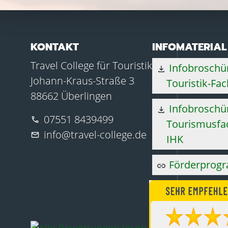
KONTAKT
INFOMATERIAL
Travel College für Touristik
Infobroschü
download
Johann-Kraus-Straße 3
Touristik-Fac
88662 Überlingen
Infobroschür
download
07551 8439499
phone
Tourismusfac
info@travel-college.de
mail
IHK
Förderprog
link