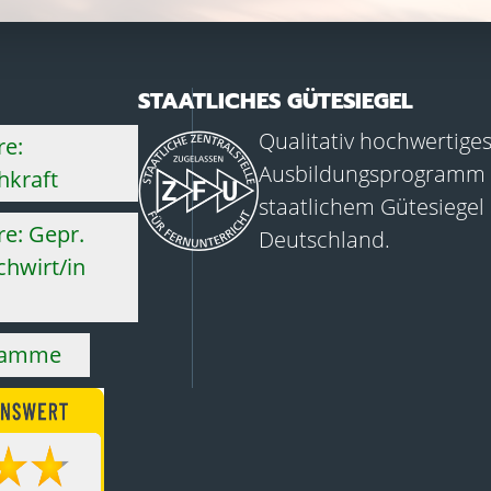
STAATLICHES GÜTESIEGEL
Qualitativ hochwertige
re:
Ausbildungsprogramm 
hkraft
staatlichem Gütesiegel
e: Gepr.
Deutschland.
hwirt/in
ramme