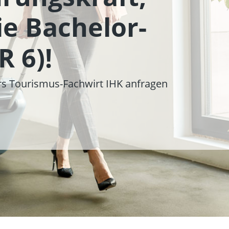
önlich Beratung
ie Bachelor-
nn und wo du
n Karriereweg
 6)!
urs Tourismus-Fachwirt IHK anfragen
rs Touristik-Fachkraft anfordern
n