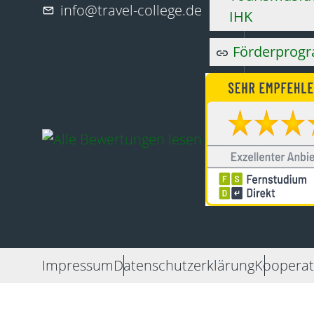
info@travel-college.de
mail
IHK
Förderprog
link
Impressum
Datenschutz­erklärung
Kooperat