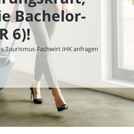
önlich Beratung
ie Bachelor-
nn und wo du
n Karriereweg
 6)!
urs Tourismus-Fachwirt IHK anfragen
rs Touristik-Fachkraft anfordern
n