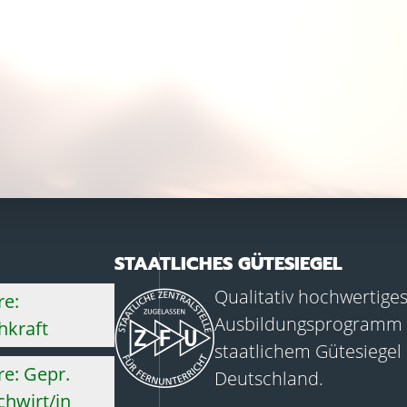
STAATLICHES GÜTESIEGEL
Qualitativ hochwertige
re:
Ausbildungsprogramm 
hkraft
staatlichem Gütesiegel
e: Gepr.
Deutschland.
hwirt/in