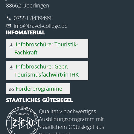
88662 Überlingen
07551 8439499
phone
info@travel-college.de
mail
INFOMATERIAL
Infobroschüre: Touristik-
download
Fachkraft
Infobroschüre: Gepr.
download
Tourismusfachwirt/in IHK
Förderprogramme
link
STAATLICHES GÜTESIEGEL
Qualitativ hochwertiges
Ausbildungsprogramm mit
staatlichem Gütesiegel aus