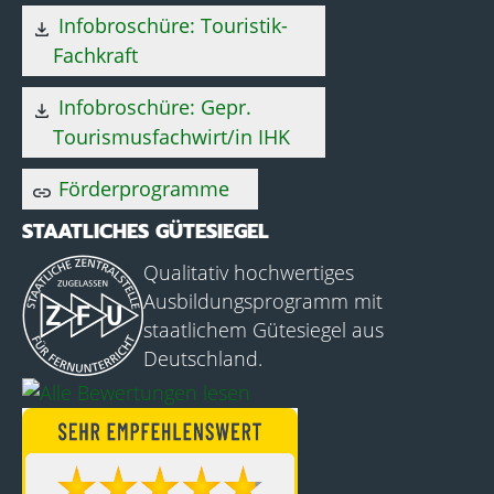
Infobroschüre: Touristik-
download
Fachkraft
Infobroschüre: Gepr.
download
Tourismusfachwirt/in IHK
Förderprogramme
link
STAATLICHES GÜTESIEGEL
Qualitativ hochwertiges
Ausbildungsprogramm mit
staatlichem Gütesiegel aus
Deutschland.